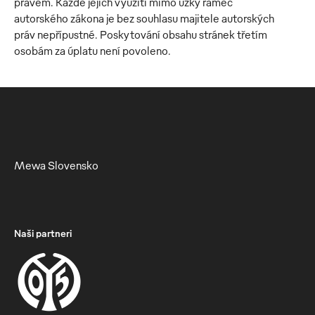
právem. Každé jejich využití mimo úzký rámec
autorského zákona je bez souhlasu majitele autorských
práv nepřípustné. Poskytování obsahu stránek třetím
osobám za úplatu není povoleno.
Mewa Slovensko
Naši partneri