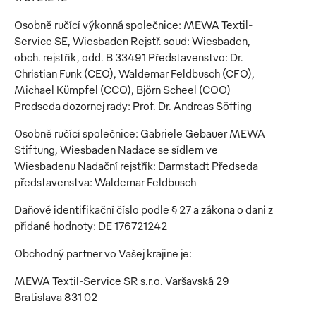
Osobně ručící výkonná společnice: MEWA Textil-
Service SE, Wiesbaden Rejstř. soud: Wiesbaden,
obch. rejstřík, odd. B 33491 Představenstvo: Dr.
Christian Funk (CEO), Waldemar Feldbusch (CFO),
Michael Kümpfel (CCO), Björn Scheel (COO)
Predseda dozornej rady: Prof. Dr. Andreas Söffing
Osobně ručící společnice: Gabriele Gebauer MEWA
Stiftung, Wiesbaden Nadace se sídlem ve
Wiesbadenu Nadační rejstřík: Darmstadt Předseda
představenstva: Waldemar Feldbusch
Daňové identifikační číslo podle § 27 a zákona o dani z
přidané hodnoty: DE 176721242
Obchodný partner vo Vašej krajine je:
MEWA Textil-Service SR s.r.o. Varšavská 29
Bratislava 831 02