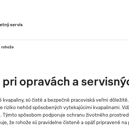
tný servis
é rohože
rohože -
pri opravách a servisn
e rohože
kvapaliny, sú čisté a bezpečné pracoviská veľmi dôležité.
uje riziko nehôd spôsobených vytekajúcimi kvapalinami. Vďa
tri. Týmto spôsobom podporuje ochranu životného prostredi
 že rohože sú pravidelne čistené a opäť pripravené na p