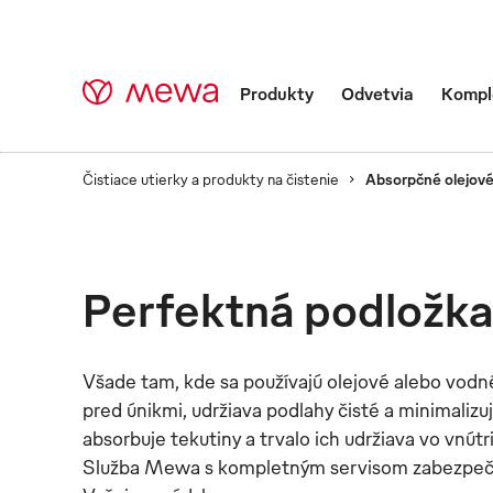
Produkty
Odvetvia
Komple
Čistiace utierky a produkty na čistenie
Absorpčné olejov
Absorpčné olejové 
Perfektná podložka 
Olejová vaňa vo form
Všade tam, kde sa používajú olejové alebo vodné 
pred únikmi, udržiava podlahy čisté a minimaliz
absorbuje tekutiny a trvalo ich udržiava vo vnú
Služba Mewa s kompletným servisom zabezpečuje,