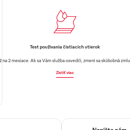
Test používania čistiacich utierok
až na 2 mesiace. Ak sa Vám služba osvedčí, zmení sa skúšobná zml
Zistiť viac
Napíšte nám