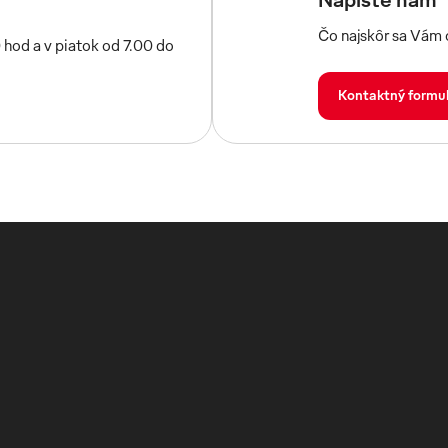
Čo najskôr sa Vám
 hod a v piatok od 7.00 do
Kontaktný formul