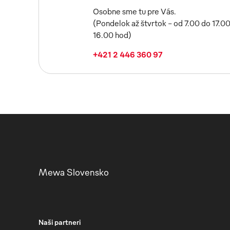
Osobne sme tu pre Vás.
(Pondelok až štvrtok - od 7.00 do 17.00
16.00 hod)
+421 2 446 360 97
Mewa Slovensko
Naši partneri