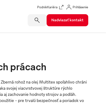
Podnik
Kariéra
Prihlásenie
Nadviazať kontakt
ých prácach
 Zberná rohož na olej Multitex spoľahlivo chráni
ka svojej viacvrstvovej štruktúre rýchlo
a aj zachovanie hodnoty strojov a podláh.
oužitie – pre trvalú bezpečnosť a poriadok vo