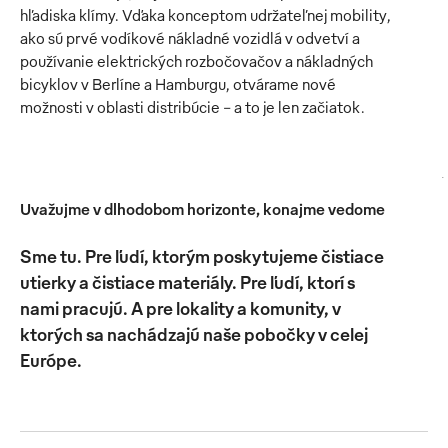
hľadiska klímy. Vďaka konceptom udržateľnej mobility,
ako sú prvé vodíkové nákladné vozidlá v odvetví a
používanie elektrických rozbočovačov a nákladných
bicyklov v Berlíne a Hamburgu, otvárame nové
možnosti v oblasti distribúcie - a to je len začiatok.
Uvažujme v dlhodobom horizonte, konajme vedome
Sme tu. Pre ľudí, ktorým poskytujeme čistiace
utierky a čistiace materiály. Pre ľudí, ktorí s
nami pracujú. A pre lokality a komunity, v
ktorých sa nachádzajú naše pobočky v celej
Európe.