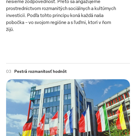
nesieme zodpovednosť. Preto sa angažujeme 
prostredníctvom rozmanitých sociálnych a kultúrnych 
investícií. Podľa tohto princípu koná každá naša 
pobočka – vo svojom regióne a s ľuďmi, ktorí v ňom 
žijú.
03
Pestrá rozmanitosť hodnôt