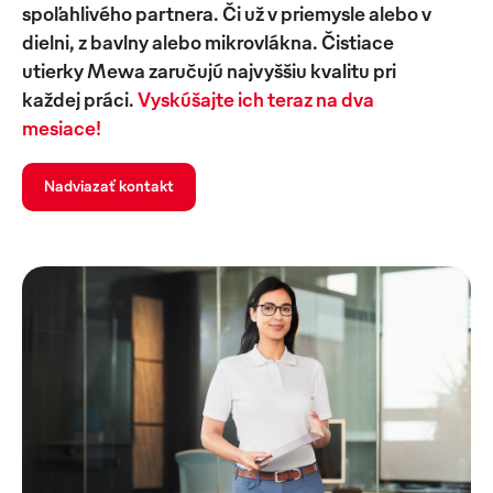
spoľahlivého partnera. Či už v priemysle alebo v
dielni, z bavlny alebo mikrovlákna. Čistiace
utierky Mewa zaručujú najvyššiu kvalitu pri
každej práci.
Vyskúšajte ich teraz na dva
mesiace!
Nadviazať kontakt