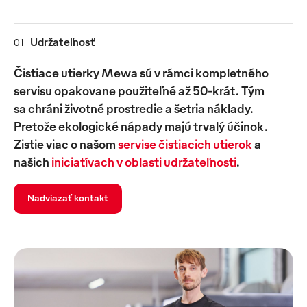
Udržateľnosť
01
Čistiace utierky Mewa sú v rámci kompletného
servisu opakovane použiteľné až 50-krát. Tým
sa chráni životné prostredie a šetria náklady.
Pretože ekologické nápady majú trvalý účinok.
Zistie viac o našom
servise čistiacich utierok
a
našich
iniciatívach v oblasti udržateľnosti
.
Nadviazať kontakt