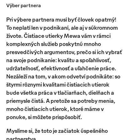
Výber partnera
Pri výbere partnera musí byť človek opatrný!
To neplatí len v podnikaní, ale aj v súkromnom
živote. Čistiace utierky Mewa vám v rámci
komplexných služieb poskytnú mnoho
presvedčivých argumentov, prečo si ich vybrať
na svoje podnikanie: kvalitu a spoľahlivosť,
udržateľnosť, efektívnosť a uľahčenie práce.
Nezáleží na tom, v akom odvetví podnikáte: so
štyrmi rôznymi kvalitami čistiacich utierok
bude všetka práca v tlačiarňach, dielňach a
priemysle čistá. A pretože sa potreby menia,
mnoho čistiacich utierok, ktoré máme v
ponuke, si môžete prispôsobiť.
Myslíme si, že toto je začiatok úspešného
partnerstva.