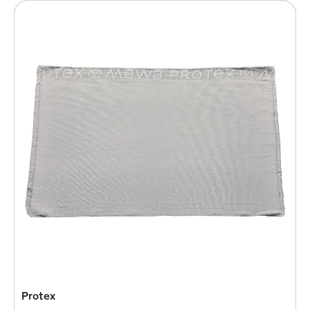
Mewatex
Protex