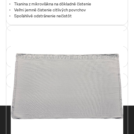
Univerzálna čistiaca utierka pre priemyselné a remeselné
Tkanina z mikrovlákna na dôkladné čistenie
odvetvia
Veľmi jemné čistenie citlivých povrchov
Čistenie olejov, farieb, rozpúšťadiel, tukov a mazív
Spoľahlivé odstránenie nečistôt
Spoľahlivé čistenie pracovísk, strojov a produktov
Zavolajte nám na číslo
+421 2 446 360 97
Napíšte nám