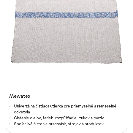
Mewatex Ultra
Mewatex
Nechlpatá čistiaca utierka
Univerzálna čistiaca utierka pre priemyselné a remeselné
Veľmi jemné čistenie citlivých povrchov
odvetvia
Turbo absorbčná sila
Čistenie olejov, farieb, rozpúšťadiel, tukov a mazív
Spoľahlivé čistenie pracovísk, strojov a produktov