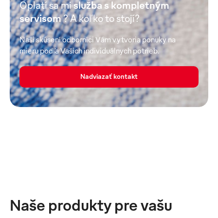
Oplatí sa mi
služba s kompletným
servisom
? A koľko to stojí?
Naši skúsení odborníci Vám vytvoria ponuky na
mieru podľa Vašich individuálnych potrieb.
Nadviazať kontakt
Naše produkty pre vašu