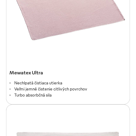
Mewatex Plus
Mewatex Ultra
Univerzálny talent na všetko citlivé
Nechlpatá čistiaca utierka
Absorbuje niekoľkonásobok vlastnej hmotnosti
Veľmi jemné čistenie citlivých povrchov
Jemná a vysoko savá na citlivé povrchy
Turbo absorbčná sila