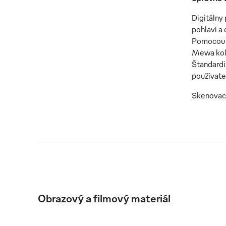
Digitálny
pohlaví a
Pomocou u
Mewa kole
Štandardi
používatel
Skenovaci
Obrazový a filmový materiál