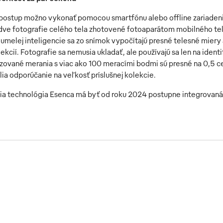
 postup možno vykonať pomocou smartfónu alebo offline zariadeni
 dve fotografie celého tela zhotovené fotoaparátom mobilného tel
melej inteligencie sa zo snímok vypočítajú presné telesné miery 
kcií. Fotografie sa nemusia ukladať, ale používajú sa len na ident
zované merania s viac ako 100 meracími bodmi sú presné na 0,5 c
ia odporúčanie na veľkosť príslušnej kolekcie.
a technológia Esenca má byť od roku 2024 postupne integrovaná 