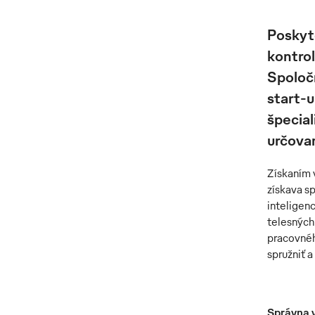
Poskyto
kontrol
Spoloč
start-
špecial
určovan
Získaním 
získava s
inteligen
telesných
pracovnéh
spružniť 
Správna 