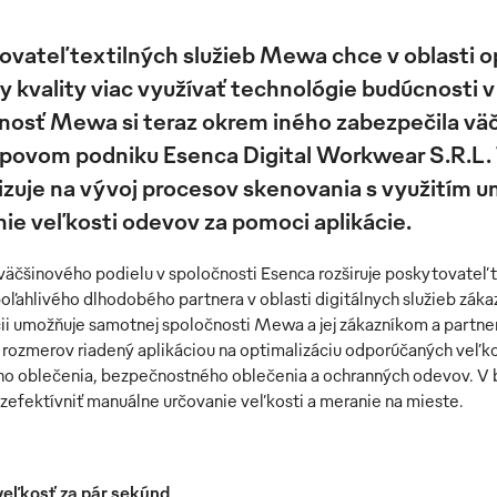
vateľ textilných služieb Mewa chce v oblasti o
y kvality viac využívať technológie budúcnosti v
nosť Mewa si teraz okrem iného zabezpečila vä
upovom podniku Esenca Digital Workwear S.R.L. 
izuje na vývoj procesov skenovania s využitím um
ie veľkosti odevov za pomoci aplikácie.
väčšinového podielu v spoločnosti Esenca rozširuje poskytovateľ te
poľahlivého dlhodobého partnera v oblasti digitálnych služieb zák
cii umožňuje samotnej spoločnosti Mewa a jej zákazníkom a partn
 rozmerov riadený aplikáciou na optimalizáciu odporúčaných veľko
o oblečenia, bezpečnostného oblečenia a ochranných odevov. V bl
a zefektívniť manuálne určovanie veľkosti a meranie na mieste.
veľkosť za pár sekúnd