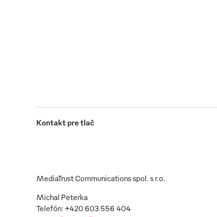
Mewa investuje do systému na určovanie veľkosti ovlá
JPG
Kontakt pre tlač
MediaTrust Communications spol. s r.o.
Michal Peterka