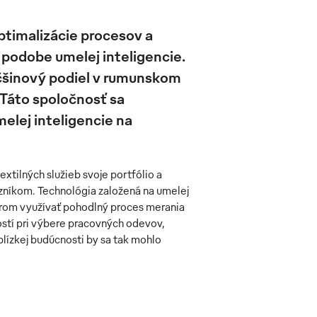
ptimalizácie procesov a
 podobe umelej inteligencie.
čšinový podiel v rumunskom
Táto spoločnosť sa
elej inteligencie na
xtilných služieb svoje portfólio a
azníkom. Technológia založená na umelej
erom využívať pohodlný proces merania
stí pri výbere pracovných odevov,
ízkej budúcnosti by sa tak mohlo