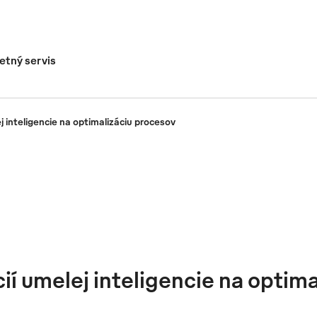
tný servis
j inteligencie na optimalizáciu procesov
ií umelej inteligencie na optim