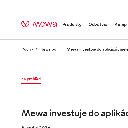
Produkty
Odvetvia
Komple
Podnik
Newsroom
Mewa investuje do aplikácií umele
na prehľad
Mewa investuje do aplikác
8. apríla 2024