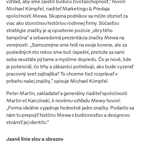
vzhľad, aby sme zaistili budúcu životaschopnosť,“ hovorí
Michael Kümpfel, riaditeľ Marketingu & Predaja
spoločnosti Mewa. Skupina podnikov sa môže obzrieť za
viac ako storočnou históriou rodinnej firmy. Súčasťou
stratégie značky je aj opustenie pozície „skrytého
šampióna“ a sebavedomá prezentácia značky Mewa na
verejnosti. „Samozrejme sme hrdí na svoje korene, ale za
posledných sto rokov sme boli úspešní, pretože sa sami
seba neustále pýtame a myslíme dopredu. Čo je nové, kde
je potenciál, čo trhy a zákazníci potrebujú, ako bude vyzerať
pracovný svet zajtrajška? To chceme tiež rozprávať v
príbehu našej značky,“ opisuje Michael Kümpfel.
Peter Martin, zakladateľ a generálny riaditeľ spoločnosti
Martin et Karczinski, k novému vzhľadu Mewy hovorí:
„Forma ideálne vyjadruje hodnotné jadro značky. Podarilo sa
nám tu prepojiť históriu Mewa s budúcnosťou a designovo
stvárniť jej identitu.“
Jasné línie slov a obrazov