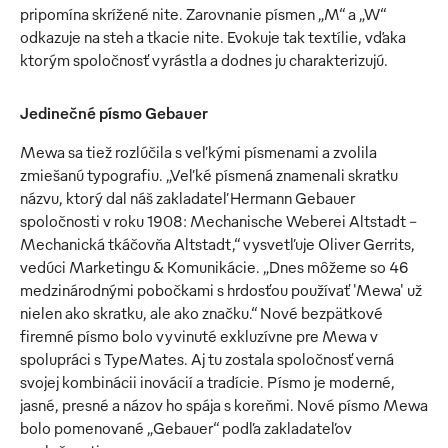
pripomína skrížené nite. Zarovnanie písmen „M“ a „W“
odkazuje na steh a tkacie nite. Evokuje tak textílie, vďaka
ktorým spoločnosť vyrástla a dodnes ju charakterizujú.
Jedinečné písmo Gebauer
Mewa sa tiež rozlúčila s veľkými písmenami a zvolila
zmiešanú typografiu. „Veľké písmená znamenali skratku
názvu, ktorý dal náš zakladateľ Hermann Gebauer
spoločnosti v roku 1908: Mechanische Weberei Altstadt –
Mechanická tkáčovňa Altstadt,“ vysvetľuje Oliver Gerrits,
vedúci Marketingu & Komunikácie. „Dnes môžeme so 46
medzinárodnými pobočkami s hrdosťou používať 'Mewa' už
nielen ako skratku, ale ako značku.“ Nové bezpätkové
firemné písmo bolo vyvinuté exkluzívne pre Mewa v
spolupráci s TypeMates. Aj tu zostala spoločnosť verná
svojej kombinácii inovácií a tradície. Písmo je moderné,
jasné, presné a názov ho spája s koreňmi. Nové písmo Mewa
bolo pomenované „Gebauer“ podľa zakladateľov