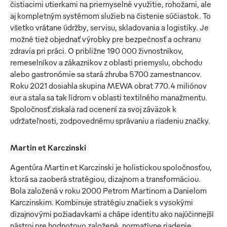
čistiacimi utierkami na priemyselné využitie, rohožami, ale
aj kompletným systémom služieb na čistenie súčiastok. To
všetko vrátane údržby, servisu, skladovania a logistiky. Je
možné tiež objednať výrobky pre bezpečnosť a ochranu
zdravia pri práci. O približne 190 000 živnostníkov,
remeselníkov a zákazníkov z oblasti priemyslu, obchodu
alebo gastronómie sa stará zhruba 5700 zamestnancov.
Roku 2021 dosiahla skupina MEWA obrat 770.4 miliónov
eur a stala sa tak lídrom v oblasti textilného manažmentu.
Spoločnosť získala rad ocenení za svoj záväzok k
udržateľnosti, zodpovednému správaniu a riadeniu značky.
Martin et Karczinski
Agentúra Martin et Karczinski je holistickou spoločnosťou,
ktorá sa zaoberá stratégiou, dizajnom a transformáciou.
Bola založená v roku 2000 Petrom Martinom a Danielom
Karczinskim. Kombinuje stratégiu značiek s vysokými
dizajnovými požiadavkami a chápe identitu ako najúčinnejší
nástroj pre hodnotovo založené, normatívne riadenie