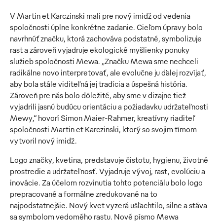
V Martin et Karczinski mali pre nový imidž od vedenia
spoločnosti úplne konkrétne zadanie. Cieľom úpravy bolo
navrhnúť značku, ktorá zachováva podstatné, symbolizuje
rast a zároveň vyjadruje ekologické myšlienky ponuky
služieb spoločnosti Mewa. „Značku Mewa sme nechceli
radikálne novo interpretovať, ale evolučne ju ďalej rozvíjať,
aby bola stále viditeľná jej tradícia a úspešná história.
Zároveň pre nás bolo dôležité, aby sme v dizajne tiež
vyjadrili jasnú budúcu orientáciu a požiadavku udržateľnosti
Mewy,“ hovorí Simon Maier-Rahmer, kreatívny riaditeľ
spoločnosti Martin et Karczinski, ktorý so svojim tímom
vytvoril nový imidž.
Logo značky, kvetina, predstavuje čistotu, hygienu, životné
prostredie a udržateľnosť. Vyjadruje vývoj, rast, evolúciu a
inovácie. Za účelom rozvinutia tohto potenciálu bolo logo
prepracované a formálne zredukované na to
najpodstatnejšie. Nový kvet vyzerá ušľachtilo, silne a stáva
sa symbolom vedomého rastu. Nové písmo Mewa