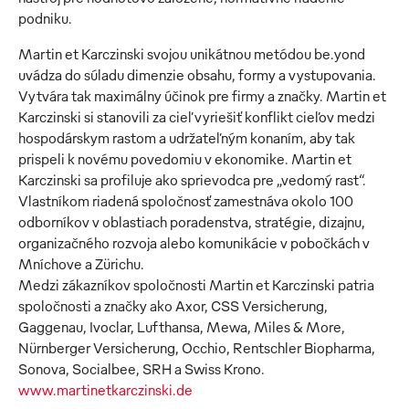
podniku.
Martin et Karczinski svojou unikátnou metódou be.yond
uvádza do súladu dimenzie obsahu, formy a vystupovania.
Vytvára tak maximálny účinok pre firmy a značky. Martin et
Karczinski si stanovili za cieľ vyriešiť konflikt cieľov medzi
hospodárskym rastom a udržateľným konaním, aby tak
prispeli k novému povedomiu v ekonomike. Martin et
Karczinski sa profiluje ako sprievodca pre „vedomý rast“.
Vlastníkom riadená spoločnosť zamestnáva okolo 100
odborníkov v oblastiach poradenstva, stratégie, dizajnu,
organizačného rozvoja alebo komunikácie v pobočkách v
Mníchove a Zürichu.
Medzi zákazníkov spoločnosti Martin et Karczinski patria
spoločnosti a značky ako Axor, CSS Versicherung,
Gaggenau, Ivoclar, Lufthansa, Mewa, Miles & More,
Nürnberger Versicherung, Occhio, Rentschler Biopharma,
www.martinetkarczinski.de