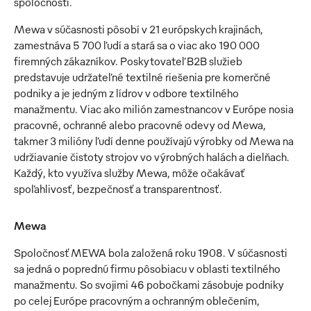
spoločnosti.
Mewa v súčasnosti pôsobí v 21 európskych krajinách,
zamestnáva 5 700 ľudí a stará sa o viac ako 190 000
firemných zákazníkov. Poskytovateľ B2B služieb
predstavuje udržateľné textilné riešenia pre komerčné
podniky a je jedným z lídrov v odbore textilného
manažmentu. Viac ako milión zamestnancov v Európe nosia
pracovné, ochranné alebo pracovné odevy od Mewa,
takmer 3 milióny ľudí denne používajú výrobky od Mewa na
udržiavanie čistoty strojov vo výrobných halách a dielňach.
Každý, kto využíva služby Mewa, môže očakávať
spoľahlivosť, bezpečnosť a transparentnosť.
Mewa
Spoločnosť MEWA bola založená roku 1908. V súčasnosti
sa jedná o poprednú firmu pôsobiacu v oblasti textilného
manažmentu. So svojimi 46 pobočkami zásobuje podniky
po celej Európe pracovným a ochranným oblečením,