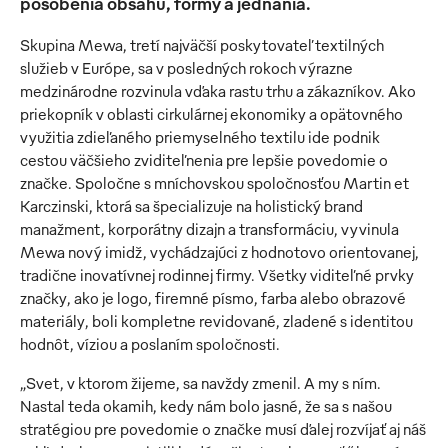
pôsobenia obsahu, formy a jednania.
Skupina Mewa, tretí najväčší poskytovateľ textilných
služieb v Európe, sa v posledných rokoch výrazne
medzinárodne rozvinula vďaka rastu trhu a zákazníkov. Ako
priekopník v oblasti cirkulárnej ekonomiky a opätovného
využitia zdieľaného priemyselného textilu ide podnik
cestou väčšieho zviditeľnenia pre lepšie povedomie o
značke. Spoločne s mníchovskou spoločnosťou Martin et
Karczinski, ktorá sa špecializuje na holistický brand
manažment, korporátny dizajn a transformáciu, vyvinula
Mewa nový imidž, vychádzajúci z hodnotovo orientovanej,
tradične inovatívnej rodinnej firmy. Všetky viditeľné prvky
značky, ako je logo, firemné písmo, farba alebo obrazové
materiály, boli kompletne revidované, zladené s identitou
hodnôt, víziou a poslaním spoločnosti.
„Svet, v ktorom žijeme, sa navždy zmenil. A my s ním.
Nastal teda okamih, kedy nám bolo jasné, že sa s našou
stratégiou pre povedomie o značke musí ďalej rozvíjať aj náš