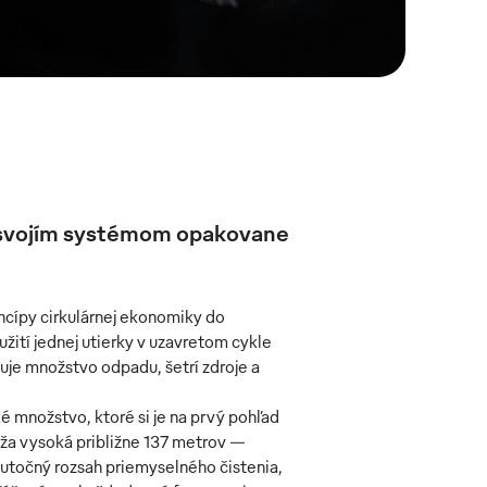
o svojím systémom opakovane
ncípy cirkulárnej ekonomiky do
ití jednej utierky v uzavretom cykle
uje množstvo odpadu, šetrí zdroje a
é množstvo, ktoré si je na prvý pohľad
veža vysoká približne 137 metrov —
kutočný rozsah priemyselného čistenia,