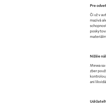
Pre odve
Či už v a
mazivá al
schopnosť
poskytova
materiálm
Nižšie ná
Mewa sa s
zber použi
kontrolou
ani likvid
Udržateľn