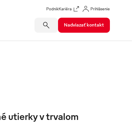
Podnik
Kariéra
Prihlásenie
Nadviazať kontakt
é utierky v trvalom