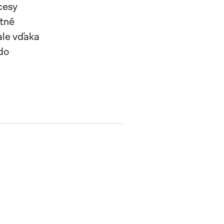
cesy
otné
 ale vďaka
do