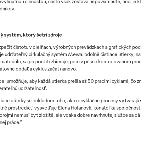
nevyhnutnou činnosťou, často však zostáva nepovšimnuté, hoci je
dnikov.
ý systém, ktorý šetrí zdroje
pečiť čistotu v dielňach, výrobných prevádzkach a grafických p
je udržateľný cirkulačný systém Mewa: odolné čistiace utierky, n
 materiálu, sa po použití zbierajú, perú v prísne kontrolovanom pro
tovne dodať a cyklus začať nanovo.
el umožňuje, aby každá utierka prešla až 50 pracími cyklami, čo z
erateľnú udržateľnosť.
tiace utierky sú príkladom toho, ako recyklačné procesy vytvárajú
votné prostredie,“ vysvetľuje Elena Holanová, konateľka spoločnos
zdrojmi nemusí byť zložité, ale vďaka dobre navrhnutej službe sa d
ej práce.“