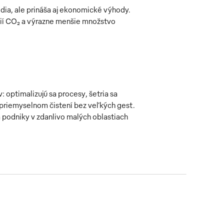
dia, ale prináša aj ekonomické výhody.
isií CO₂ a výrazne menšie množstvo
optimalizujú sa procesy, šetria sa
 priemyselnom čistení bez veľkých gest.
 podniky v zdanlivo malých oblastiach