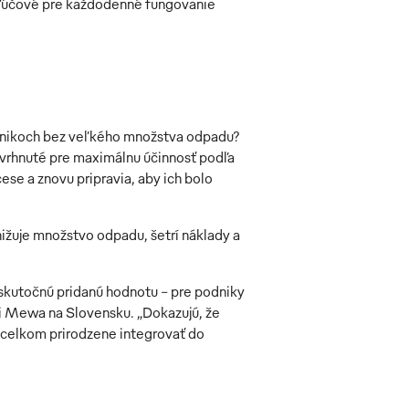
 kľúčové pre každodenné fungovanie
odnikoch bez veľkého množstva odpadu?
avrhnuté pre maximálnu účinnosť podľa
cese a znovu pripravia, aby ich bolo
nižuje množstvo odpadu, šetrí náklady a
 skutočnú pridanú hodnotu – pre podniky
ti Mewa na Slovensku. „Dokazujú, že
á celkom prirodzene integrovať do