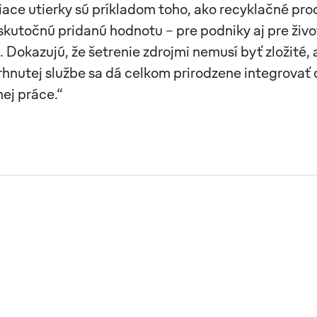
iace utierky sú príkladom toho, ako recyklačné pro
skutočnú pridanú hodnotu – pre podniky aj pre živ
. Dokazujú, že šetrenie zdrojmi nemusí byť zložité,
hnutej službe sa dá celkom prirodzene integrovať 
ej práce.“