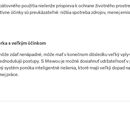
ätovného použitia nielenže prispieva k ochrane životného prostre
tívne účinky sú preukázateľné: nižšia spotreba zdrojov, menej em
erka s veľkým účinkom
 môže zdať nenápadné, môže mať v konečnom dôsledku veľký vplyv: 
zjednodušujú postupy. S Mewou je možné dosiahnuť udržateľnosť v
ý systém ponúka inteligentné riešenia, ktoré majú veľký dopad na
ej práce.