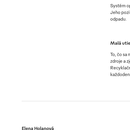
Systém op
Jeho pozi
odpadu.
Malá uti
To, čo sa
zdroje a 
Recyklačn
každodenn
Elena Holanová