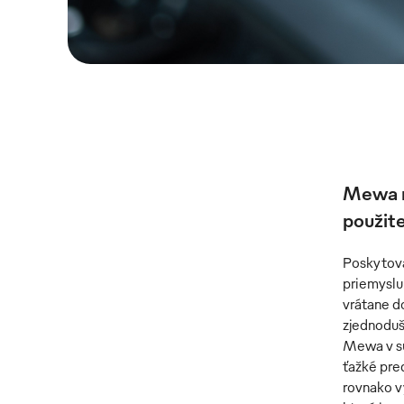
Mewa n
použite
Poskytova
priemyslu
vrátane d
zjednoduš
Mewa v súč
ťažké pred
rovnako v