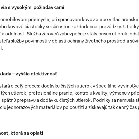
tvia s vysokými požiadavkami
utomobilovom priemysle, pri spracovaní kovov alebo v tlačiarenskej
ebo kovové čiastočky sú súčasťou každodennej prevádzky. Utier
 a odolnosť. Služba zároveň zabezpečuje stály prísun utierok, ods
teľa služby povinnosti v oblasti ochrany životného prostredia súv
i.
klady – vyššia efektívnosť
tará o celý proces: dodávku čistých utierok v špeciálne vyvinut
tých utierok, profesionálne pranie, kontrolu kvality, výmenu v prí
, spätnú prepravu a dodávku čistých utierok. Podniky sa nemusia st
áciu jednorazových materiálov po použití a získavajú tak cenný čas 
osť, ktorá sa oplatí