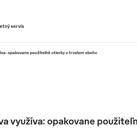
tný servis
žíva: opakovane použiteľné utierky v trvalom obehu
ova využíva: opakovane použiteľn