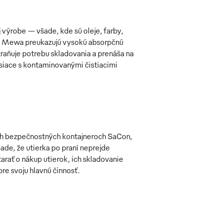
 výrobe — všade, kde sú oleje, farby,
ky Mewa preukazujú vysokú absorpčnú
traňuje potrebu skladovania a prenáša na
isiace s kontaminovanými čistiacimi
ých bezpečnostných kontajneroch SaCon,
pade, že utierka po praní neprejde
arať o nákup utierok, ich skladovanie
pre svoju hlavnú činnosť.