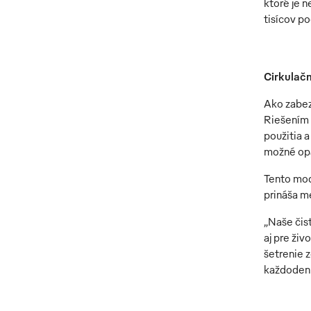
ktoré je 
tisícov po
Cirkulačn
Ako zabez
Riešením 
použitia a
možné opä
Tento mod
prináša m
„Naše čis
aj pre ži
šetrenie 
každodenn