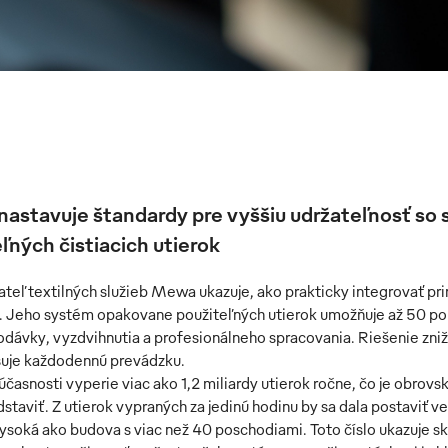
astavuje štandardy pre vyššiu udržateľnosť s
ľných čistiacich utierok
teľ textilných služieb Mewa ukazuje, ako prakticky integrovať pri
. Jeho systém opakovane použiteľných utierok umožňuje až 50 použ
odávky, vyzdvihnutia a profesionálneho spracovania. Riešenie zniž
uje každodennú prevádzku.
asnosti vyperie viac ako 1,2 miliardy utierok ročne, čo je obrovsk
staviť. Z utierok vypraných za jedinú hodinu by sa dala postaviť 
ysoká ako budova s viac než 40 poschodiami. Toto číslo ukazuje s